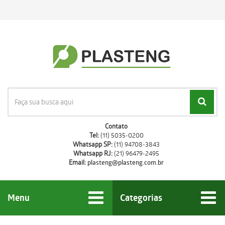
Contato
Tel:
(11) 5035-0200
Whatsapp SP:
(11) 94708-3843
Whatsapp RJ:
(21) 96479-2495
Email:
plasteng@plasteng.com.br
Menu
Categorias