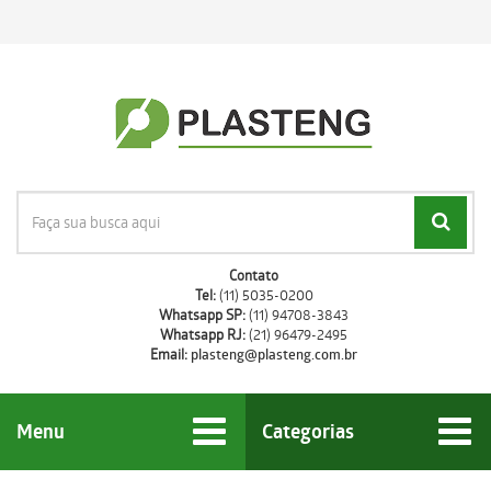
Contato
Tel:
(11) 5035-0200
Whatsapp SP:
(11) 94708-3843
Whatsapp RJ:
(21) 96479-2495
Email:
plasteng@plasteng.com.br
Menu
Categorias