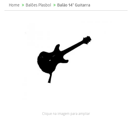
Home
Balões Plasbol
Balão 14" Guitarra
Clique na imagem para ampliar